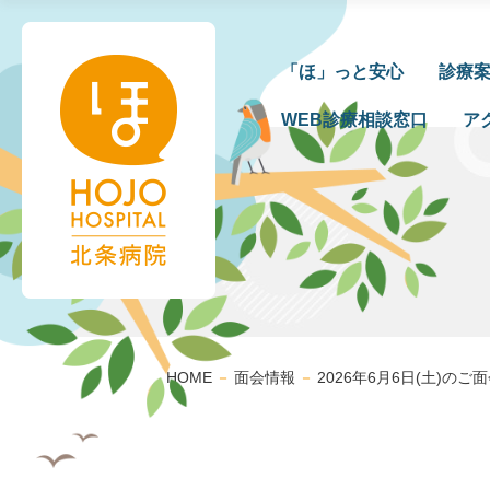
「ほ」っと安心
診療
WEB診療相談窓口
ア
HOME
－
面会情報
－
2026年6月6日(土)の