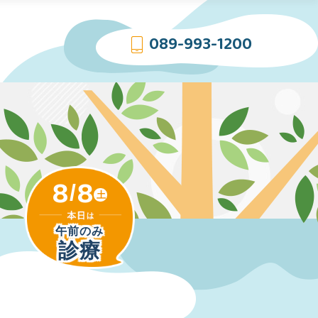
089-993-1200
8
8
/
土
午前のみ
診療