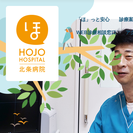
fukumotodr02
北条病院様管理用
|
2022年9月27日
←
Return to 福本 真也
›
「ほ」っと安心
診療
WEB診療相談窓口
ア