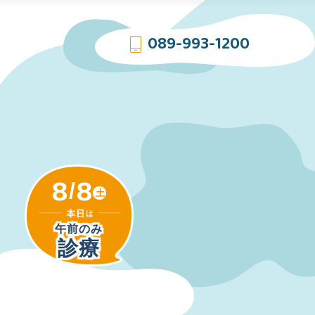
089-993-1200
8
8
/
土
午前のみ
診療