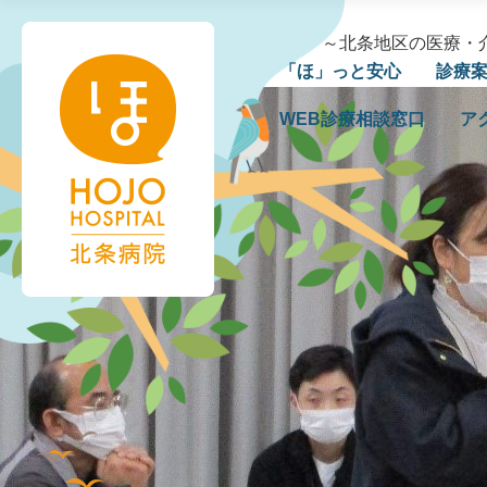
②
北条病院様管理用
|
2022年2月2日
←
Return to 「北条の未来を拓くPART２ ～北条地区の
‹
「ほ」っと安心
診療
›
WEB診療相談窓口
ア