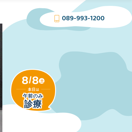
089-993-1200
8
8
/
土
午前のみ
診療