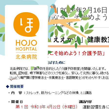
ええがい
北条病院様管理用
|
2026年2月16日
←
Return to 元気な今こそ始め
健康教室❞はじまります