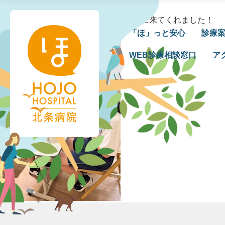
⑧
北条病院様管理用
|
2025年9月24日
←
Return to 北条南中学校から職場体験に来てくれました！
‹
「ほ」っと安心
診療
›
WEB診療相談窓口
ア