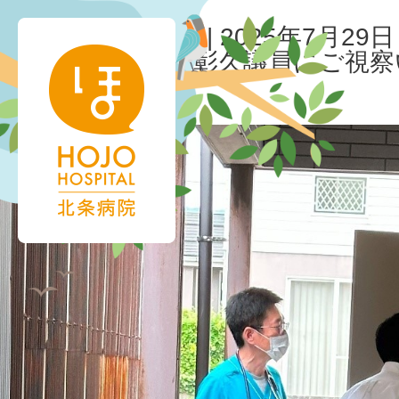
視察③ – コピー
北条病院様管理用
|
2025年7月29日
←
Return to 塩崎彰久議員にご
‹
›